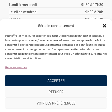
Lundi à mercredi
9h30 à 17h30
Jeudi et vendredi
9h30 à 20h
Samedi
9h30 à 17h
Gérer le consentement
Dimanche
12h à 17h
Pour offrir les meilleures expériences, nous utilisons des technologies telles que
les cookies pour stocker et/ou accéder aux informations des appareils. Le fait de
consentir à ces technologies nous permettra de traiter des données telles que le
comportement de navigation ou les ID uniques sur ce site. Le fait de ne pas
consentir ou de retirer son consentement peut avoir un effet négatif sur certaines
caractéristiques et fonctions.
Accueil
Acheter en ligne
Suggestions des libraires
Gérer les services
À propos
Nous joindre
ACCEPTER
REFUSER
VOIR LES PRÉFÉRENCES