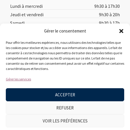
Lundi à mercredi
9h30 à 17h30
Jeudi et vendredi
9h30 à 20h
Samedi
9h30 à 17h
Gérer le consentement
Dimanche
12h à 17h
Pour offrir les meilleures expériences, nous utilisons des technologies telles que
les cookies pour stocker et/ou accéder aux informations des appareils. Le fait de
consentir à ces technologies nous permettra de traiter des données telles que le
comportement de navigation ou les ID uniques sur ce site. Le fait de ne pas
consentir ou de retirer son consentement peut avoir un effet négatif sur certaines
caractéristiques et fonctions.
Accueil
Acheter en ligne
Suggestions des libraires
Gérer les services
À propos
Nous joindre
ACCEPTER
REFUSER
VOIR LES PRÉFÉRENCES