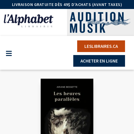
LIVRAISON GRATUITE DÈS 49$ D'ACHATS (AVANT TAXES)
LESLIBRAIRES.CA
ACHETER EN LIGNE