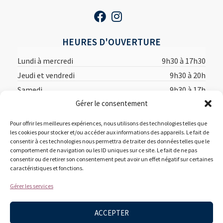
HEURES D'OUVERTURE
Lundi à mercredi
9h30 à 17h30
Jeudi et vendredi
9h30 à 20h
Samedi
9h30 à 17h
Gérer le consentement
Dimanche
12h à 17h
Pour offrir les meilleures expériences, nous utilisons des technologies telles que
les cookies pour stocker et/ou accéder aux informations des appareils. Le fait de
consentir à ces technologies nous permettra de traiter des données telles que le
comportement de navigation ou les ID uniques sur ce site. Le fait de ne pas
consentir ou de retirer son consentement peut avoir un effet négatif sur certaines
caractéristiques et fonctions.
Accueil
Acheter en ligne
Suggestions des libraires
Gérer les services
À propos
Nous joindre
ACCEPTER