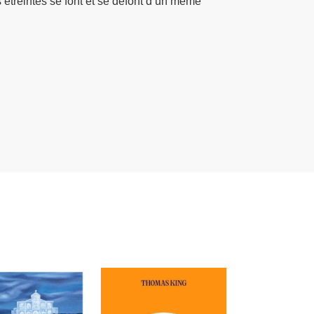
s étreintes se font et se défont d’un même