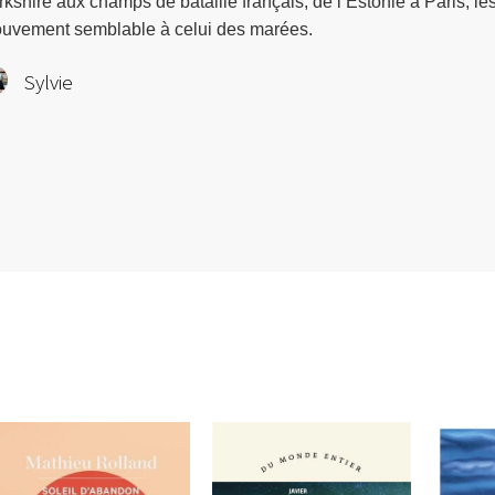
rkshire aux champs de bataille français, de l’Estonie à Paris, le
uvement semblable à celui des marées.
Sylvie