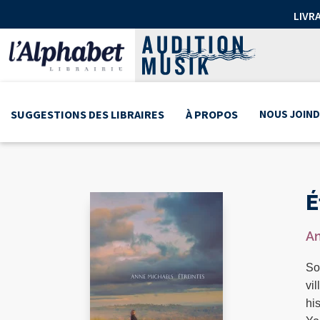
LIVR
SUGGESTIONS DES LIBRAIRES
À PROPOS
NOUS JOIND
É
An
So
vi
hi