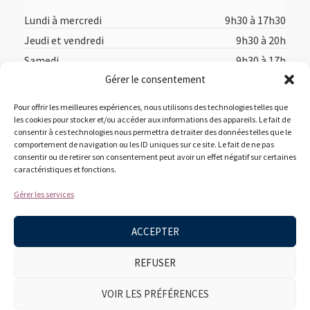
Lundi à mercredi
9h30 à 17h30
Jeudi et vendredi
9h30 à 20h
Samedi
9h30 à 17h
Gérer le consentement
Dimanche
12h à 17h
Pour offrir les meilleures expériences, nous utilisons des technologies telles que
les cookies pour stocker et/ou accéder aux informations des appareils. Le fait de
consentir à ces technologies nous permettra de traiter des données telles que le
comportement de navigation ou les ID uniques sur ce site. Le fait de ne pas
consentir ou de retirer son consentement peut avoir un effet négatif sur certaines
caractéristiques et fonctions.
Accueil
Acheter en ligne
Suggestions des libraires
Gérer les services
À propos
Nous joindre
ACCEPTER
REFUSER
VOIR LES PRÉFÉRENCES