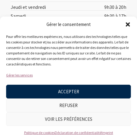
Jeudi et vendredi
9h30 à 20h
Samedi
9h30 à 17h
Gérer le consentement
Dimanche
12h à 17h
Pour offrir les meilleures expériences, nous utilisons des technologies telles que
les cookies pour stocker et/ou accéder aux informations des appareils. Le fait de
consentir à ces technologies nous permettra de traiter des données telles que le
comportement de navigation ou les ID uniques sur ce site. Le fait de ne pas
consentir ou de retirer son consentement peut avoir un effet négatif sur certaines
caractéristiques et fonctions.
Accueil
Acheter en ligne
Suggestions des libraires
Gérer les services
À propos
Nous joindre
ACCEPTER
REFUSER
VOIR LES PRÉFÉRENCES
Politique de cookies
Déclaration de confidentialité
Imprint
© Librairie L'Alphabet 2026. Site conçu par Conception WebMédia.​